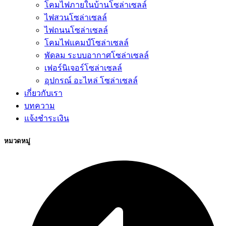
โคมไฟภายในบ้านโซล่าเซลล์
ไฟสวนโซล่าเซลล์
ไฟถนนโซล่าเซลล์
โคมไฟแคมป์โซล่าเซลล์
พัดลม ระบบอากาศโซล่าเซลล์
เฟอร์นิเจอร์โซล่าเซลล์
อุปกรณ์ อะไหล่ โซล่าเซลล์
เกี่ยวกับเรา
บทความ
แจ้งชำระเงิน
หมวดหมู่