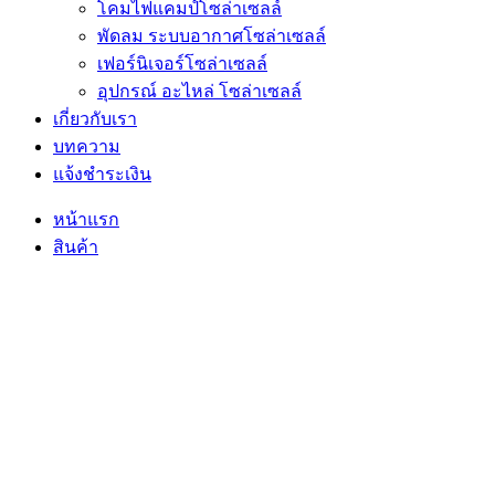
โคมไฟแคมป์โซล่าเซลล์
พัดลม ระบบอากาศโซล่าเซลล์
เฟอร์นิเจอร์โซล่าเซลล์
อุปกรณ์ อะไหล่ โซล่าเซลล์
เกี่ยวกับเรา
บทความ
แจ้งชำระเงิน
หน้าแรก
สินค้า