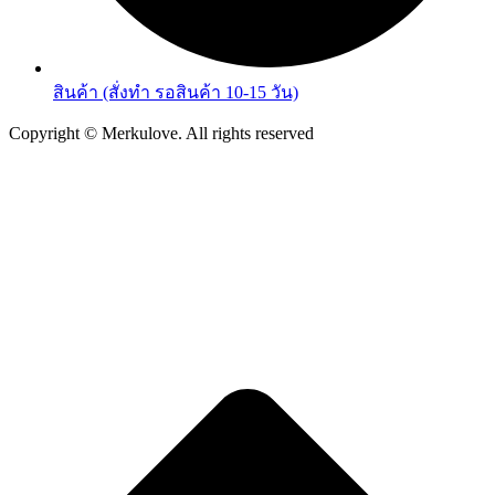
สินค้า (สั่งทำ รอสินค้า 10-15 วัน)
Copyright © Merkulove. All rights reserved