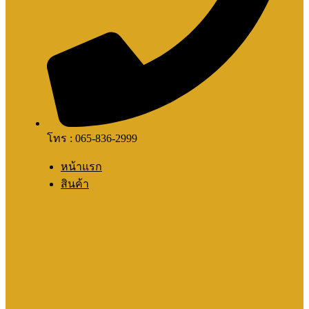
โทร : 065-836-2999
หน้าแรก
สินค้า