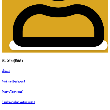
หมวดหมู่สินค้า
ทั้งหมด
ไฟหัวเสาโซล่าเซลล์
ไฟสวนโซล่าเซลล์
โคมไฟภายในบ้านโซล่าเซลล์