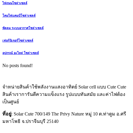
ไฟถนนโซล่าเซลล์
โคมไฟแคมป์โซล่าเซลล์
พัดลม ระบบอากาศโซล่าเซลล์
เฟอร์นิเจอร์โซล่าเซลล์
อุปกรณ์ อะไหล่ โซล่าเซลล์
No posts found!
จำหน่ายสินค้าใช้พลังงานแสงอาทิตย์ Solar cell แบบ Cute Cute
สินค้าเราการันตีความแข็งแรง รูปแบบทันสมัย และค่าไฟต้อง
เป็นศูนย์
ที่อยู่
: Solar Cute 700/149 The Privy Nature หมู่ 10 ต.ท่าตูม อ.ศรี
มหาโพธิ จ.ปราจีนบุรี 25140