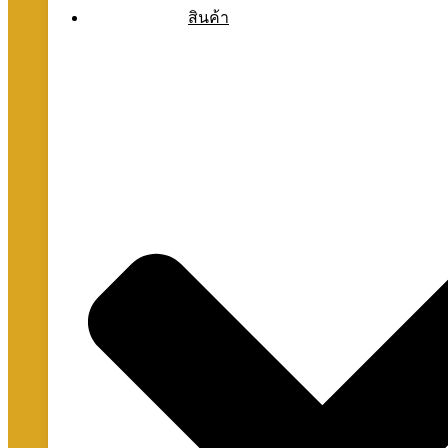
สินค้า