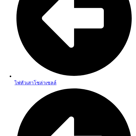
ไฟหัวเสาโซล่าเซลล์